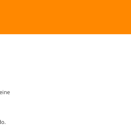
eine
do.