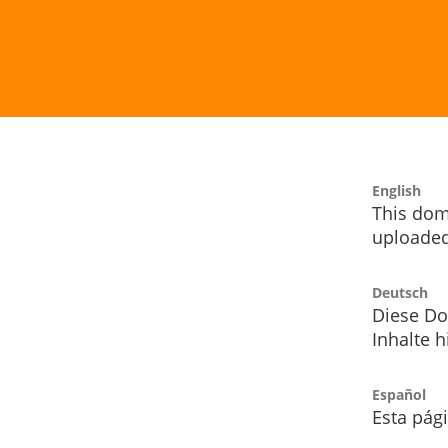
English
This dom
uploaded
Deutsch
Diese Do
Inhalte h
Español
Esta pág